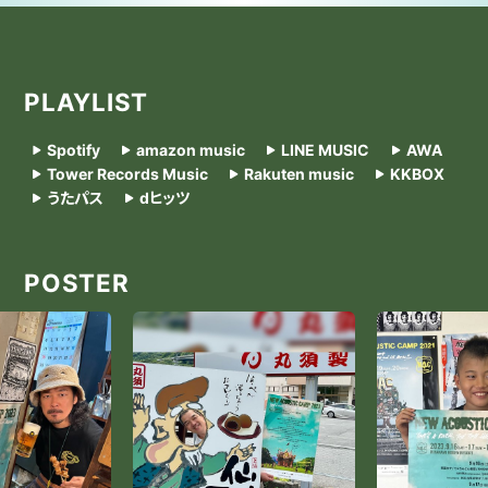
PLAYLIST
Spotify
amazon music
LINE MUSIC
AWA
Tower Records Music
Rakuten music
KKBOX
うたパス
dヒッツ
POSTER