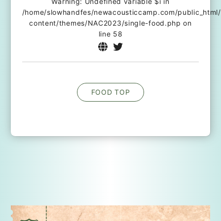
Warning
: Undefined variable $i in
/home/slowhandfes/newacousticcamp.com/public_html
content/themes/NAC2023/single-food.php
on
line
58
FOOD TOP