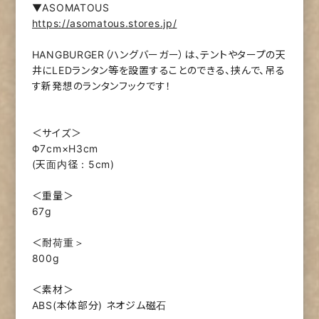
▼ASOMATOUS
https://asomatous.stores.jp/
HANGBURGER（ハングバーガー）は、テントやタープの天
井にLEDランタン等を設置することのできる、挟んで、吊る
す新発想のランタンフックです！
＜サイズ＞
Φ7cm×H3cm
(天面内径：5cm)
＜重量＞
67g
＜耐荷重＞
800g
＜素材＞
ABS(本体部分) ネオジム磁石