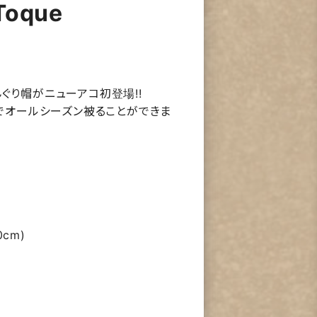
Toque
ぐり帽がニューアコ初登場!!
のでオールシーズン被ることができま
0cm)